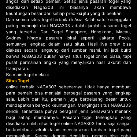
angka dari setiap pemain. Setiap jenis pasaran togel yang
disediakan Naga303 ini biasanya akan membawa
keuntungan besar dari setiap prediksi jitu yang di berikan.
Dari semua situs togel terbaik di Asia Salah satu keunggulan
paling menonjol dari NAGA303 adalah jumlah pasaran togel
yang tersedia. Dari Togel Singapore, Hongkong, Macau,
Sydney, hingga pasaran lokal seperti Jakarta Pools,
semuanya lengkap dalam satu situs. Hasil live draw bisa
diakses secara langsung dari sumber resmi. Ini jadi bukti
bahwa NAGA303 bukan hanya situs togel online biasa, tapi
pusat permainan angka yang menyajikan hasil akurat dan
transparan.
Bermain togel melalui
Situs Togel
online terbaik NAGA303 sebenarnya tidak hanya membuat
para pemain bisa menjajal berbagai pasaran yang lengkap
saja. Lebih dari itu, pemain juga berpeluang besar untuk
mendapatkan banyak keuntungan. Mengingat situs NAGA303
sendiri senantiasa punya beragam jenis penawaran menarik
bagi setiap membernya. Pasaran togel terlengkap yang
disediakan oleh situs togel online NAGA303 tentu saja sangat
berkontribusi sekali dalam menciptakan taruhan togel yang
memuaskan. Karena dengan demikian, pemain bisa coba