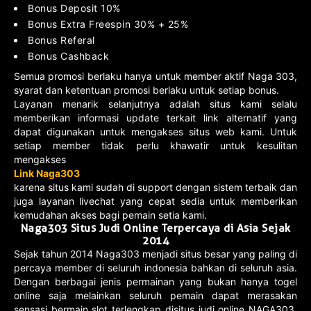
Bonus Deposit 10%
Bonus Extra Freespin 30% + 25%
Bonus Referal
Bonus Cashback
Semua promosi berlaku hanya untuk member aktif Naga 303,
syarat dan ketentuan promosi berlaku untuk setiap bonus.
Layanan menarik selanjutnya adalah situs kami selalu
memberikan informasi update terkait link alternatif yang
dapat digunakan untuk mengakses situs web kami. Untuk
setiap member tidak perlu khawatir untuk kesulitan
mengakses
Link Naga303
karena situs kami sudah di support dengan sistem terbaik dan
juga layanan livechat yang cepat sedia untuk memberikan
kemudahan akses bagi pemain setia kami.
Naga303 Situs Judi Online Terpercaya di Asia Sejak
2014
Sejak tahun 2014 Naga303 menjadi situs besar yang paling di
percaya member di seluruh indonesia bahkan di seluruh asia.
Dengan berbagai jenis permainan yang bukan hanya togel
online saja melainkan seluruh pemain dapat merasakan
sensasi bermain slot terlengkap disitus judi online NAGA303.