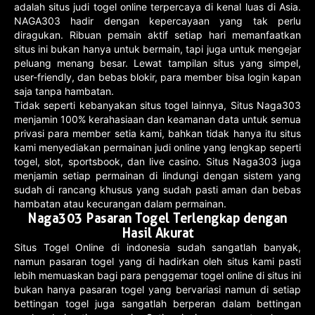
adalah situs judi togel online terpercaya di kenal luas di Asia.
NAGA303 hadir dengan kepercayaan yang tak perlu
diragukan. Ribuan pemain aktif setiap hari memanfaatkan
situs ini bukan hanya untuk bermain, tapi juga untuk mengejar
peluang menang besar. Lewat tampilan situs yang simpel,
user-friendly, dan bebas blokir, para member bisa login kapan
saja tanpa hambatan.
Tidak seperti kebanyakan situs togel lainnya, Situs Naga303
menjamin 100% kerahasiaan dan keamanan data untuk semua
privasi para member setia kami, bahkan tidak hanya itu situs
kami menyediakan permainan judi online yang lengkap seperti
togel, slot, sportsbook, dan live casino. Situs Naga303 juga
menjamin setiap permainan di lindungi dengan sistem yang
sudah di rancang khusus yang sudah pasti aman dan bebas
hambatan atau kecurangan dalam permainan.
Naga303 Pasaran Togel Terlengkap dengan
Hasil Akurat
Situs Togel Online di indonesia sudah sangatlah banyak,
namun pasaran togel yang di hadirkan oleh situs kami pasti
lebih memuaskan bagi para penggemar togel online di situs ini
bukan hanya pasaran togel yang bervariasi namun di setiap
bettingan togel juga sangatlah berperan dalam bettingan