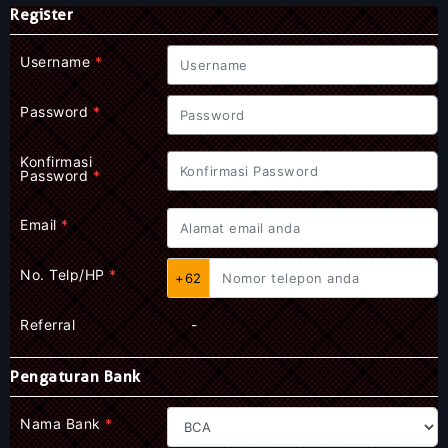
Register
Username
*
Password
*
Konfirmasi
Password
*
Email
*
No. Telp/HP
*
+62
Referral
-
Pengaturan Bank
Nama Bank
*