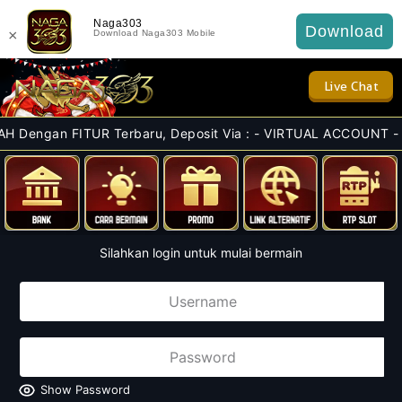
Naga303
Download
×
Download Naga303 Mobile
Live Chat
 FITUR Terbaru, Deposit Via : - VIRTUAL ACCOUNT - E-WALLET
Silahkan login untuk mulai bermain
Show Password