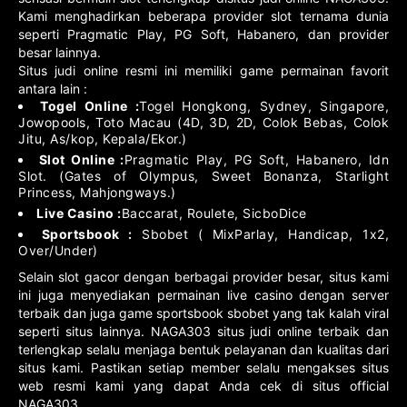
Kami menghadirkan beberapa provider slot ternama dunia
seperti Pragmatic Play, PG Soft, Habanero, dan provider
besar lainnya.
Situs judi online resmi ini memiliki game permainan favorit
antara lain :
Togel Online :
Togel Hongkong, Sydney, Singapore,
Jowopools, Toto Macau (4D, 3D, 2D, Colok Bebas, Colok
Jitu, As/kop, Kepala/Ekor.)
Slot Online :
Pragmatic Play, PG Soft, Habanero, Idn
Slot. (Gates of Olympus, Sweet Bonanza, Starlight
Princess, Mahjongways.)
Live Casino :
Baccarat, Roulete, SicboDice
Sportsbook :
Sbobet ( MixParlay, Handicap, 1x2,
Over/Under)
Selain slot gacor dengan berbagai provider besar, situs kami
ini juga menyediakan permainan live casino dengan server
terbaik dan juga game sportsbook sbobet yang tak kalah viral
seperti situs lainnya. NAGA303 situs judi online terbaik dan
terlengkap selalu menjaga bentuk pelayanan dan kualitas dari
situs kami. Pastikan setiap member selalu mengakses situs
web resmi kami yang dapat Anda cek di situs official
NAGA303.