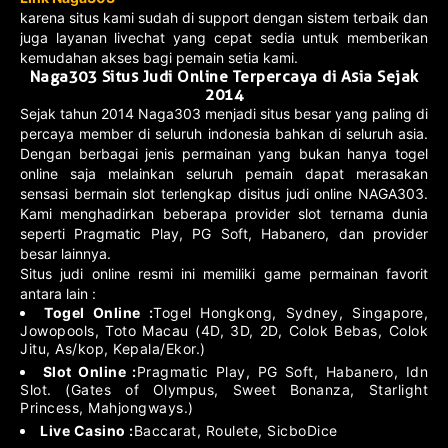
karena situs kami sudah di support dengan sistem terbaik dan
juga layanan livechat yang cepat sedia untuk memberikan
kemudahan akses bagi pemain setia kami.
Naga303 Situs Judi Online Terpercaya di Asia Sejak
2014
Sejak tahun 2014 Naga303 menjadi situs besar yang paling di
percaya member di seluruh indonesia bahkan di seluruh asia.
Dengan berbagai jenis permainan yang bukan hanya togel
online saja melainkan seluruh pemain dapat merasakan
sensasi bermain slot terlengkap disitus judi online NAGA303.
Kami menghadirkan beberapa provider slot ternama dunia
seperti Pragmatic Play, PG Soft, Habanero, dan provider
besar lainnya.
Situs judi online resmi ini memiliki game permainan favorit
antara lain :
Togel Online :
Togel Hongkong, Sydney, Singapore,
Jowopools, Toto Macau (4D, 3D, 2D, Colok Bebas, Colok
Jitu, As/kop, Kepala/Ekor.)
Slot Online :
Pragmatic Play, PG Soft, Habanero, Idn
Slot. (Gates of Olympus, Sweet Bonanza, Starlight
Princess, Mahjongways.)
Live Casino :
Baccarat, Roulete, SicboDice