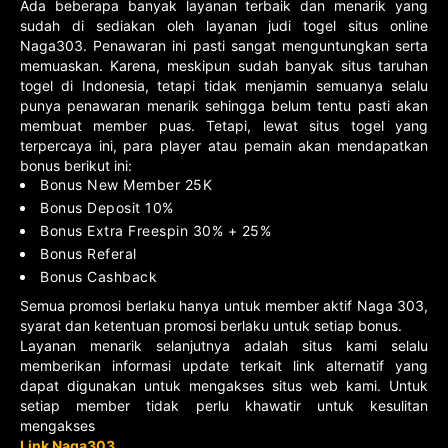
Ada beberapa banyak layanan terbaik dan menarik yang
sudah di sediakan oleh layanan judi togel situs online
Naga303. Penawaran ini pasti sangat menguntungkan serta
memuaskan. Karena, meskipun sudah banyak situs taruhan
togel di Indonesia, tetapi tidak menjamin semuanya selalu
punya penawaran menarik sehingga belum tentu pasti akan
membuat member puas. Tetapi, lewat situs togel yang
terpercaya ini, para player atau pemain akan mendapatkan
bonus berikut ini:
Bonus New Member 25K
Bonus Deposit 10%
Bonus Extra Freespin 30% + 25%
Bonus Referal
Bonus Cashback
Semua promosi berlaku hanya untuk member aktif Naga 303,
syarat dan ketentuan promosi berlaku untuk setiap bonus.
Layanan menarik selanjutnya adalah situs kami selalu
memberikan informasi update terkait link alternatif yang
dapat digunakan untuk mengakses situs web kami. Untuk
setiap member tidak perlu khawatir untuk kesulitan
mengakses
Link Naga303