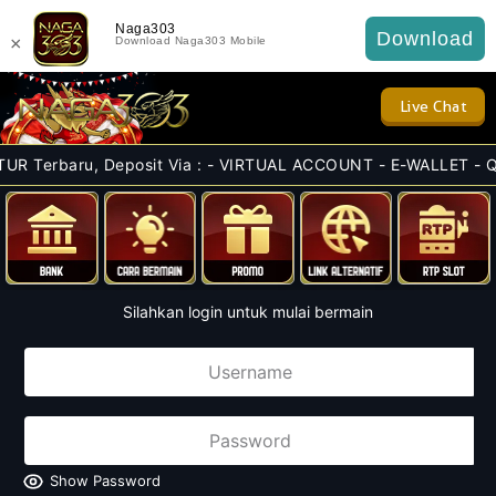
Naga303
Download
×
Download Naga303 Mobile
Live Chat
ru, Deposit Via : - VIRTUAL ACCOUNT - E-WALLET - QRIS (SCAN
Silahkan login untuk mulai bermain
Show Password