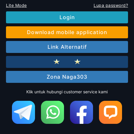
Lite Mode
Lupa password?
Login
Download mobile application
Link Alternatif
Zona Naga303
Klik untuk hubungi customer service kami