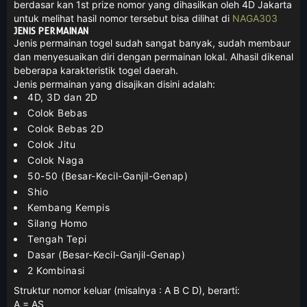
berdasar kan 1st prize nomor yang dihasilkan oleh 4D Jakarta
untuk melihat hasil nomor tersebut bisa dilihat di
NAGA303
JENIS
PERMAINAN
Jenis permainan togel sudah sangat banyak, sudah membaur
dan menyesuaikan diri dengan permainan lokal. Alhasil dikenal
beberapa karakteristik togel daerah.
Jenis permainan yang disajikan disini adalah:
4D, 3D dan 2D
Colok Bebas
Colok Bebas 2D
Colok Jitu
Colok Naga
50-50 (Besar-Kecil-Ganjil-Genap)
Shio
Kembang Kempis
Silang Homo
Tengah Tepi
Dasar (Besar-Kecil-Ganjil-Genap)
2 Kombinasi
Struktur nomor keluar (misalnya : A B C D), berarti:
A = AS